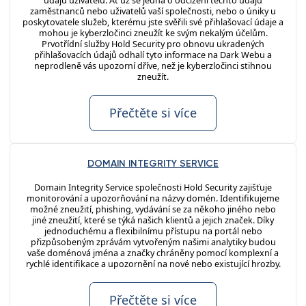
údajů uživatelů. Ať už se jedná o odcizení těchto údajů
zaměstnanců nebo uživatelů vaší společnosti, nebo o úniky u
poskytovatele služeb, kterému jste svěřili své přihlašovací údaje a
mohou je kyberzločinci zneužít ke svým nekalým účelům.
Prvotřídní služby Hold Security pro obnovu ukradených
přihlašovacích údajů odhalí tyto informace na Dark Webu a
neprodleně vás upozorní dříve, než je kyberzločinci stihnou
zneužít.
Přečtěte si více
DOMAIN INTEGRITY SERVICE
Domain Integrity Service společnosti Hold Security zajišťuje
monitorování a upozorňování na názvy domén. Identifikujeme
možné zneužití, phishing, vydávání se za někoho jiného nebo
jiné zneužití, které se týká našich klientů a jejich značek. Díky
jednoduchému a flexibilnímu přístupu na portál nebo
přizpůsobeným zprávám vytvořeným našimi analytiky budou
vaše doménová jména a značky chráněny pomocí komplexní a
rychlé identifikace a upozornění na nové nebo existující hrozby.
Přečtěte si více