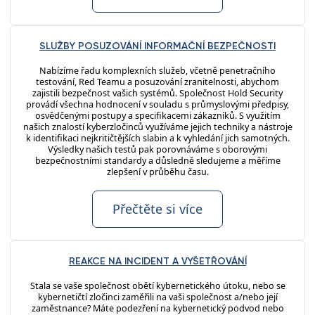
SLUŽBY POSUZOVÁNÍ INFORMAČNÍ BEZPEČNOSTI
Nabízíme řadu komplexních služeb, včetně penetračního
testování, Red Teamu a posuzování zranitelnosti, abychom
zajistili bezpečnost vašich systémů. Společnost Hold Security
provádí všechna hodnocení v souladu s průmyslovými předpisy,
osvědčenými postupy a specifikacemi zákazníků. S využitím
našich znalostí kyberzločinců využíváme jejich techniky a nástroje
k identifikaci nejkritičtějších slabin a k vyhledání jich samotných.
Výsledky našich testů pak porovnáváme s oborovými
bezpečnostními standardy a důsledně sledujeme a měříme
zlepšení v průběhu času.
Přečtěte si více
REAKCE NA INCIDENT A VYŠETŘOVÁNÍ
Stala se vaše společnost obětí kybernetického útoku, nebo se
kybernetičtí zločinci zaměřili na vaši společnost a/nebo její
zaměstnance? Máte podezření na kybernetický podvod nebo